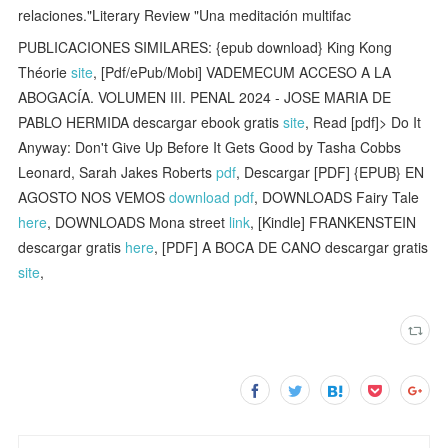
relaciones."Literary Review "Una meditación multifac
PUBLICACIONES SIMILARES: {epub download} King Kong
Théorie
site
, [Pdf/ePub/Mobi] VADEMECUM ACCESO A LA
ABOGACÍA. VOLUMEN III. PENAL 2024 - JOSE MARIA DE
PABLO HERMIDA descargar ebook gratis
site
, Read [pdf]> Do It
Anyway: Don't Give Up Before It Gets Good by Tasha Cobbs
Leonard, Sarah Jakes Roberts
pdf
, Descargar [PDF] {EPUB} EN
AGOSTO NOS VEMOS
download pdf
, DOWNLOADS Fairy Tale
here
, DOWNLOADS Mona street
link
, [Kindle] FRANKENSTEIN
descargar gratis
here
, [PDF] A BOCA DE CANO descargar gratis
site
,