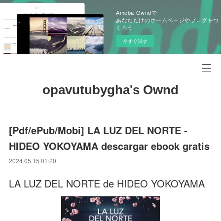
Ameba Owndで
あなただけのホームページやブログをつ
くろう
今すぐ試す
opavutubygha's Ownd
[Pdf/ePub/Mobi] LA LUZ DEL NORTE -
HIDEO YOKOYAMA descargar ebook gratis
2024.05.15 01:20
LA LUZ DEL NORTE de HIDEO YOKOYAMA