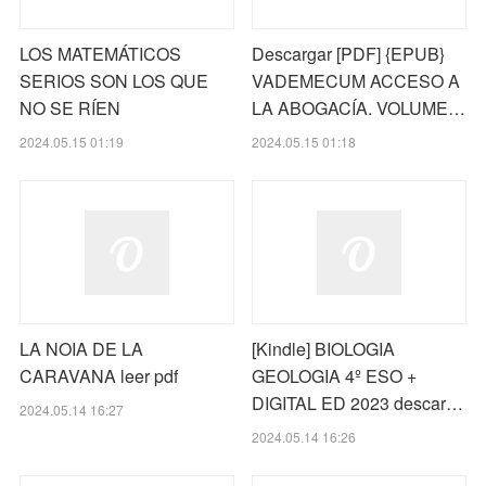
LOS MATEMÁTICOS
Descargar [PDF] {EPUB}
SERIOS SON LOS QUE
VADEMECUM ACCESO A
NO SE RÍEN
LA ABOGACÍA. VOLUME…
2024.05.15 01:19
2024.05.15 01:18
LA NOIA DE LA
[Kindle] BIOLOGIA
CARAVANA leer pdf
GEOLOGIA 4º ESO +
DIGITAL ED 2023 descar…
2024.05.14 16:27
2024.05.14 16:26